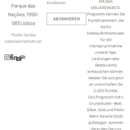
Mit dem
Konditionen
Parque das
MELIÁREWARDS-
Nações, 1990-
Programm können Sie
ABONNIEREN
Punkte sammeln, die
083 Lisboa
Sie für
Hotelaufenthalte oder
*Rufen Sie das
für die
nationale Festnetz an
Inanspruchnahme
unserer Spa-
Leistungen oder
Restaurants
eintauschen können.
Melden Sie sich jetzt
an und erhalten Sie
2.000 Punkte.
Das Programm hat 4
Grundstufen: Weiß,
Silber, Gold und Platin.
Wenn Sie eine Stufe
aufsteigen, kommen
Sie in den Genuss