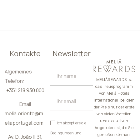
DE
Kontakte
Newsletter
Algemeines
MELIÁREWARDS ist
Telefon:
das Treueprogramm
+351 218 930 000
von Meliá Hotels
International, bei dem
Email
der Preis nur der erste
melia.oriente@m
von vielen Vorteilen
und exklusiven
eliaportugal.com
Ich akzeptiere die
Angeboten ist, die Sie
Bedingungen und
genießen können.
Av. D. João II, 31,