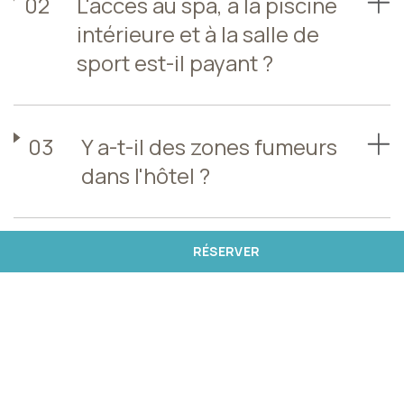
02
L'accès au spa, à la piscine
intérieure et à la salle de
sport est-il payant ?
03
Y a-t-il des zones fumeurs
dans l'hôtel ?
RÉSERVER
04
L'hôtel dispose-t-il de son
propre parking ?
05
Le parking est-il payant ?
Quel en est le montant ?