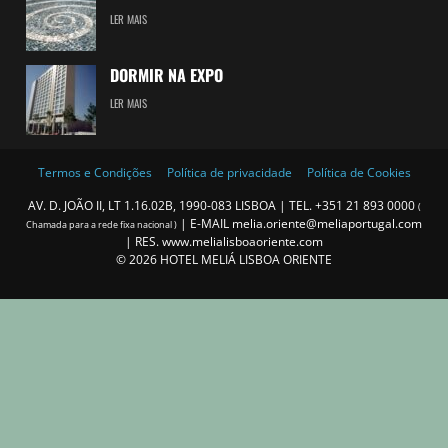
LER MAIS
DORMIR NA EXPO
LER MAIS
Termos e Condições
Política de privacidade
Política de Cookies
AV. D. JOÃO II, LT 1.16.02B, 1990-083 LISBOA | TEL.
+351 21 893 0000
(
| E-MAIL
melia.oriente@meliaportugal.com
Chamada para a rede fixa nacional )
| RES.
www.melialisboaoriente.com
©
2026
HOTEL MELIÁ LISBOA ORIENTE