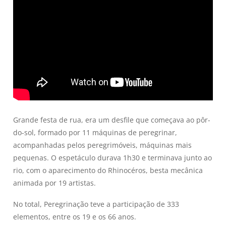
Grande festa de rua, era um desfile que começava ao pôr-
do-sol, formado por 11 máquinas de peregrinar,
acompanhadas pelos peregrimóveis, máquinas mais
pequenas. O espetáculo durava 1h30 e terminava junto ao
rio, com o aparecimento do Rhinocéros, besta mecânica
animada por 19 artistas.
No total, Peregrinação teve a participação de 333
elementos, entre os 19 e os 66 anos.