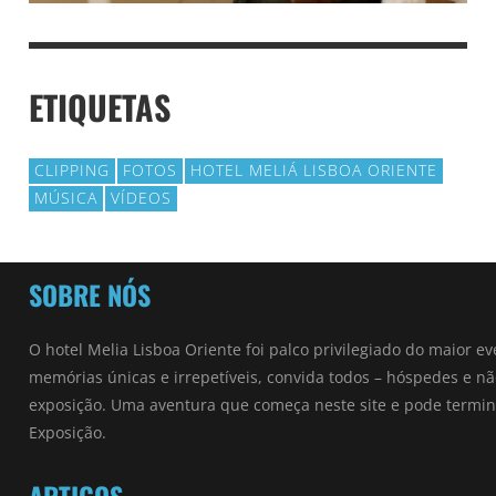
ETIQUETAS
CLIPPING
FOTOS
HOTEL MELIÁ LISBOA ORIENTE
MÚSICA
VÍDEOS
SOBRE NÓS
O hotel Melia Lisboa Oriente foi palco privilegiado do maior ev
memórias únicas e irrepetíveis, convida todos – hóspedes e 
exposição. Uma aventura que começa neste site e pode termin
Exposição.