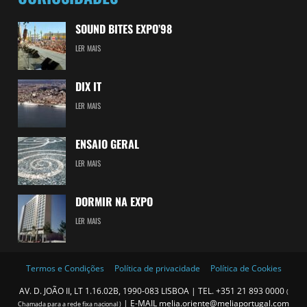
SOUND BITES EXPO’98
LER MAIS
DIX IT
LER MAIS
ENSAIO GERAL
LER MAIS
DORMIR NA EXPO
LER MAIS
Termos e Condições
Política de privacidade
Política de Cookies
AV. D. JOÃO II, LT 1.16.02B, 1990-083 LISBOA | TEL.
+351 21 893 0000
(
| E-MAIL
melia.oriente@meliaportugal.com
Chamada para a rede fixa nacional )